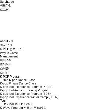
Surcharge
회원가입
로그인
About YN
회사 소개
K-POP 협회 소개
Way to Come
Management
아티스트
트레이너
스케쥴
오디션
K-POP Program
1-time K-pop Dance Class
K-pop Private Dance Class
K-pop Idol Experience Program (5D4N)
K-pop Idol Audition Training Program
K-pop Idol Experience Program (7D6N)
K-pop Idol Experience Winter Camp (6D5N)
Tour
1-Day Idol Tour in Seoul
K-Wave Program 서울-제주 6박7일