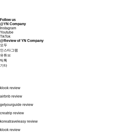
Follow us
@YN Company
Instagram
Youtube
TikTok
@Review of YN Company
모두
인스타그램
유튜브
틱톡
기타
klook review
airbnb review
getyourguide review
creatrip review
koreatraveleasy review
klook review