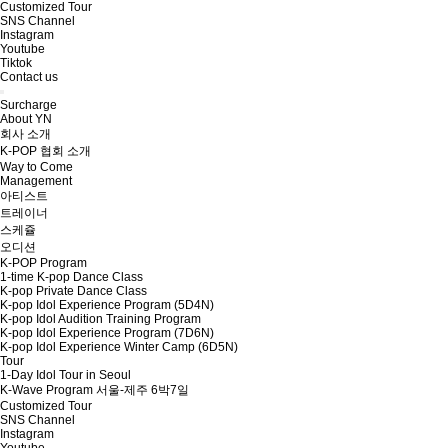
Customized Tour
SNS Channel
Instagram
Youtube
Tiktok
Contact us
Surcharge
About YN
회사 소개
K-POP 협회 소개
Way to Come
Management
아티스트
트레이너
스케쥴
오디션
K-POP Program
1-time K-pop Dance Class
K-pop Private Dance Class
K-pop Idol Experience Program (5D4N)
K-pop Idol Audition Training Program
K-pop Idol Experience Program (7D6N)
K-pop Idol Experience Winter Camp (6D5N)
Tour
1-Day Idol Tour in Seoul
K-Wave Program 서울-제주 6박7일
Customized Tour
SNS Channel
Instagram