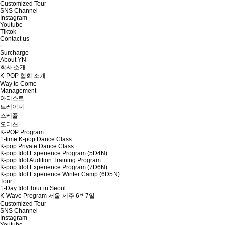
Customized Tour
SNS Channel
Instagram
Youtube
Tiktok
Contact us
Surcharge
About YN
회사 소개
K-POP 협회 소개
Way to Come
Management
아티스트
트레이너
스케쥴
오디션
K-POP Program
1-time K-pop Dance Class
K-pop Private Dance Class
K-pop Idol Experience Program (5D4N)
K-pop Idol Audition Training Program
K-pop Idol Experience Program (7D6N)
K-pop Idol Experience Winter Camp (6D5N)
Tour
1-Day Idol Tour in Seoul
K-Wave Program 서울-제주 6박7일
Customized Tour
SNS Channel
Instagram