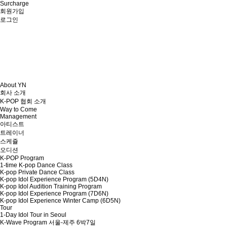
Surcharge
회원가입
로그인
About YN
회사 소개
K-POP 협회 소개
Way to Come
Management
아티스트
트레이너
스케쥴
오디션
K-POP Program
1-time K-pop Dance Class
K-pop Private Dance Class
K-pop Idol Experience Program (5D4N)
K-pop Idol Audition Training Program
K-pop Idol Experience Program (7D6N)
K-pop Idol Experience Winter Camp (6D5N)
Tour
1-Day Idol Tour in Seoul
K-Wave Program 서울-제주 6박7일