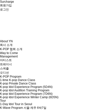
Surcharge
회원가입
로그인
About YN
회사 소개
K-POP 협회 소개
Way to Come
Management
아티스트
트레이너
스케쥴
오디션
K-POP Program
1-time K-pop Dance Class
K-pop Private Dance Class
K-pop Idol Experience Program (5D4N)
K-pop Idol Audition Training Program
K-pop Idol Experience Program (7D6N)
K-pop Idol Experience Winter Camp (6D5N)
Tour
1-Day Idol Tour in Seoul
K-Wave Program 서울-제주 6박7일