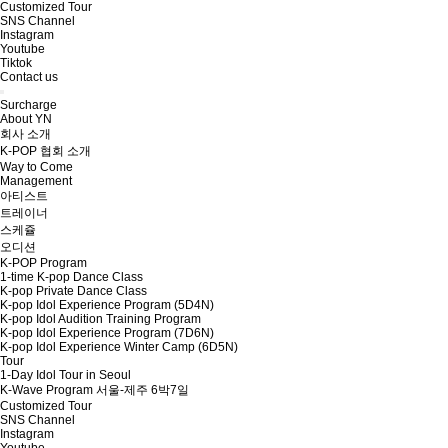
Customized Tour
SNS Channel
Instagram
Youtube
Tiktok
Contact us
Surcharge
About YN
회사 소개
K-POP 협회 소개
Way to Come
Management
아티스트
트레이너
스케쥴
오디션
K-POP Program
1-time K-pop Dance Class
K-pop Private Dance Class
K-pop Idol Experience Program (5D4N)
K-pop Idol Audition Training Program
K-pop Idol Experience Program (7D6N)
K-pop Idol Experience Winter Camp (6D5N)
Tour
1-Day Idol Tour in Seoul
K-Wave Program 서울-제주 6박7일
Customized Tour
SNS Channel
Instagram