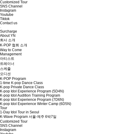
Customized Tour
SNS Channel
Instagram
Youtube
Tiktok
Contact us
Surcharge
About YN
회사 소개
K-POP 협회 소개
Way to Come
Management
아티스트
트레이너
스케쥴
오디션
K-POP Program
1-time K-pop Dance Class
K-pop Private Dance Class
K-pop Idol Experience Program (5D4N)
K-pop Idol Audition Training Program
K-pop Idol Experience Program (7D6N)
K-pop Idol Experience Winter Camp (6D5N)
Tour
1-Day Idol Tour in Seoul
K-Wave Program 서울-제주 6박7일
Customized Tour
SNS Channel
Instagram