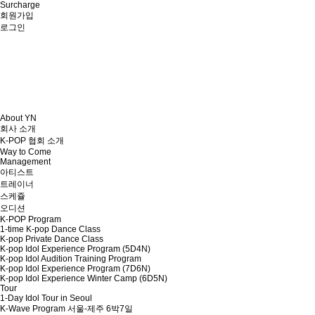
Surcharge
회원가입
로그인
About YN
회사 소개
K-POP 협회 소개
Way to Come
Management
아티스트
트레이너
스케쥴
오디션
K-POP Program
1-time K-pop Dance Class
K-pop Private Dance Class
K-pop Idol Experience Program (5D4N)
K-pop Idol Audition Training Program
K-pop Idol Experience Program (7D6N)
K-pop Idol Experience Winter Camp (6D5N)
Tour
1-Day Idol Tour in Seoul
K-Wave Program 서울-제주 6박7일