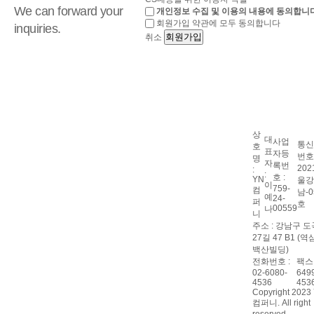
We can forward your
개인정보 수집 및 이용의 내용에 동의합니다
회원가입 약관에 모두 동의합니다
inquiries.
회원가입
취소
상
대
사업
통신
호
표
자등
번호 
명
자
록번
202
:
:
호 :
YN
울강
이
759-
컴
남-0
예
24-
퍼
호
00559
나
니
주소 : 강남구 
27길 47 B1 (
백산빌딩)
전화번호 :
팩스 
02-6080-
649
4536
453
Copyright 2023
컴퍼니. All right