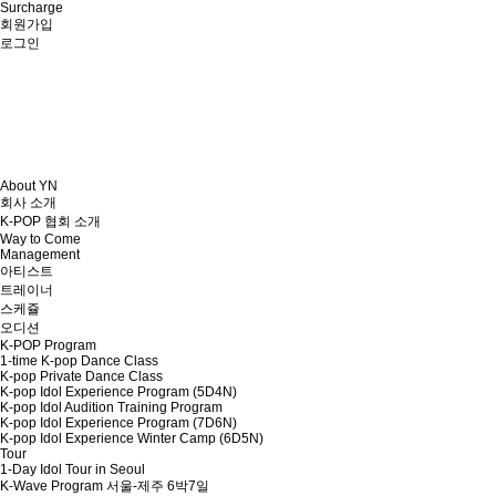
Surcharge
회원가입
로그인
About YN
회사 소개
K-POP 협회 소개
Way to Come
Management
아티스트
트레이너
스케쥴
오디션
K-POP Program
1-time K-pop Dance Class
K-pop Private Dance Class
K-pop Idol Experience Program (5D4N)
K-pop Idol Audition Training Program
K-pop Idol Experience Program (7D6N)
K-pop Idol Experience Winter Camp (6D5N)
Tour
1-Day Idol Tour in Seoul
K-Wave Program 서울-제주 6박7일