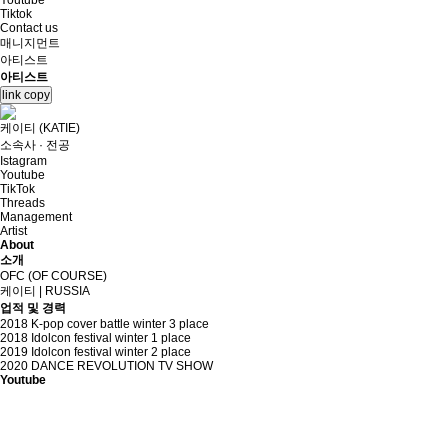
Youtube
Tiktok
Contact us
매니지먼트
아티스트
아티스트
link copy
케이티 (KATIE)
소속사 · 전공
Istagram
Youtube
TikTok
Threads
Management
Artist
About
소개
OFC (OF COURSE)
케이티 | RUSSIA
업적 및 경력
2018 K-pop cover battle winter 3 place
2018 Idolcon festival winter 1 place
2019 Idolcon festival winter 2 place
2020 DANCE REVOLUTION TV SHOW
Youtube