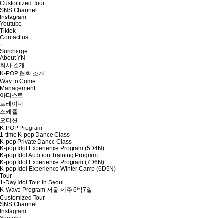
Customized Tour
SNS Channel
Instagram
Youtube
Tiktok
Contact us
Surcharge
About YN
회사 소개
K-POP 협회 소개
Way to Come
Management
아티스트
트레이너
스케쥴
오디션
K-POP Program
1-time K-pop Dance Class
K-pop Private Dance Class
K-pop Idol Experience Program (5D4N)
K-pop Idol Audition Training Program
K-pop Idol Experience Program (7D6N)
K-pop Idol Experience Winter Camp (6D5N)
Tour
1-Day Idol Tour in Seoul
K-Wave Program 서울-제주 6박7일
Customized Tour
SNS Channel
Instagram