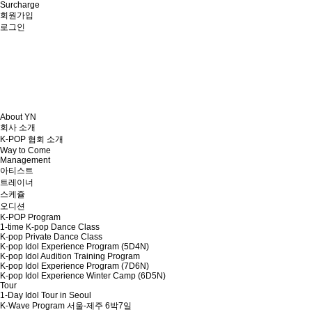
Surcharge
회원가입
로그인
About YN
회사 소개
K-POP 협회 소개
Way to Come
Management
아티스트
트레이너
스케쥴
오디션
K-POP Program
1-time K-pop Dance Class
K-pop Private Dance Class
K-pop Idol Experience Program (5D4N)
K-pop Idol Audition Training Program
K-pop Idol Experience Program (7D6N)
K-pop Idol Experience Winter Camp (6D5N)
Tour
1-Day Idol Tour in Seoul
K-Wave Program 서울-제주 6박7일