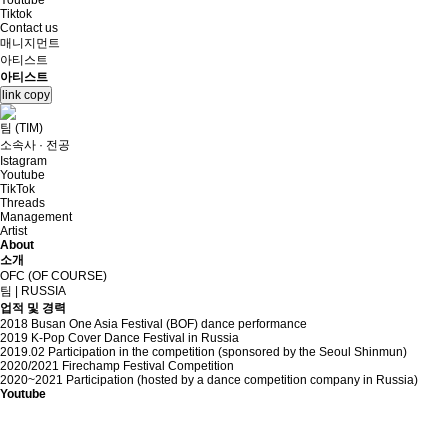
Youtube
Tiktok
Contact us
매니지먼트
아티스트
아티스트
link copy
팀 (TIM)
소속사 · 전공
Istagram
Youtube
TikTok
Threads
Management
Artist
About
소개
OFC (OF COURSE)
팀 | RUSSIA
업적 및 경력
2018 Busan One Asia Festival (BOF) dance performance
2019 K-Pop Cover Dance Festival in Russia
2019.02 Participation in the competition (sponsored by the Seoul Shinmun)
2020/2021 Firechamp Festival Competition
2020~2021 Participation (hosted by a dance competition company in Russia)
Youtube