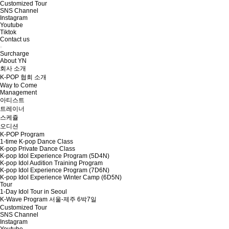
Customized Tour
SNS Channel
Instagram
Youtube
Tiktok
Contact us
Surcharge
About YN
회사 소개
K-POP 협회 소개
Way to Come
Management
아티스트
트레이너
스케쥴
오디션
K-POP Program
1-time K-pop Dance Class
K-pop Private Dance Class
K-pop Idol Experience Program (5D4N)
K-pop Idol Audition Training Program
K-pop Idol Experience Program (7D6N)
K-pop Idol Experience Winter Camp (6D5N)
Tour
1-Day Idol Tour in Seoul
K-Wave Program 서울-제주 6박7일
Customized Tour
SNS Channel
Instagram