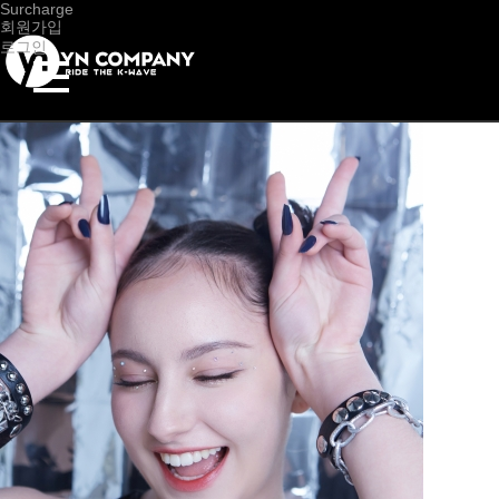
Surcharge
매니지먼트
회원가입
아티스트
로그인
아티스트
link copy