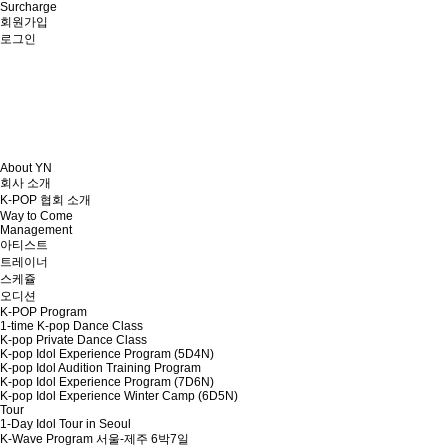
Surcharge
회원가입
로그인
About YN
회사 소개
K-POP 협회 소개
Way to Come
Management
아티스트
트레이너
스케쥴
오디션
K-POP Program
1-time K-pop Dance Class
K-pop Private Dance Class
K-pop Idol Experience Program (5D4N)
K-pop Idol Audition Training Program
K-pop Idol Experience Program (7D6N)
K-pop Idol Experience Winter Camp (6D5N)
Tour
1-Day Idol Tour in Seoul
K-Wave Program 서울-제주 6박7일