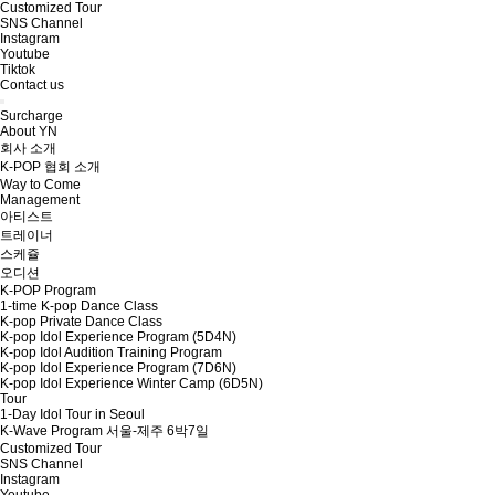
Customized Tour
SNS Channel
Instagram
Youtube
Tiktok
Contact us
Surcharge
About YN
회사 소개
K-POP 협회 소개
Way to Come
Management
아티스트
트레이너
스케쥴
오디션
K-POP Program
1-time K-pop Dance Class
K-pop Private Dance Class
K-pop Idol Experience Program (5D4N)
K-pop Idol Audition Training Program
K-pop Idol Experience Program (7D6N)
K-pop Idol Experience Winter Camp (6D5N)
Tour
1-Day Idol Tour in Seoul
K-Wave Program 서울-제주 6박7일
Customized Tour
SNS Channel
Instagram