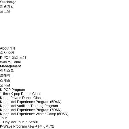
Surcharge
회원가입
로그인
About YN
회사 소개
K-POP 협회 소개
Way to Come
Management
아티스트
트레이너
스케쥴
오디션
K-POP Program
1-time K-pop Dance Class
K-pop Private Dance Class
K-pop Idol Experience Program (5D4N)
K-pop Idol Audition Training Program
K-pop Idol Experience Program (7D6N)
K-pop Idol Experience Winter Camp (6D5N)
Tour
1-Day Idol Tour in Seoul
K-Wave Program 서울-제주 6박7일