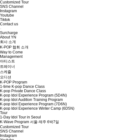
Customized Tour
SNS Channel
Instagram
Youtube
Tiktok
Contact us
Surcharge
About YN
회사 소개
K-POP 협회 소개
Way to Come
Management
아티스트
트레이너
스케쥴
오디션
K-POP Program
1-time K-pop Dance Class
K-pop Private Dance Class
K-pop Idol Experience Program (5D4N)
K-pop Idol Audition Training Program
K-pop Idol Experience Program (7D6N)
K-pop Idol Experience Winter Camp (6D5N)
Tour
1-Day Idol Tour in Seoul
K-Wave Program 서울-제주 6박7일
Customized Tour
SNS Channel
Instagram