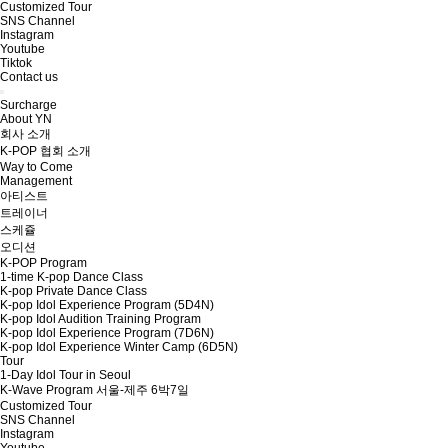
Customized Tour
SNS Channel
Instagram
Youtube
Tiktok
Contact us
Surcharge
About YN
회사 소개
K-POP 협회 소개
Way to Come
Management
아티스트
트레이너
스케쥴
오디션
K-POP Program
1-time K-pop Dance Class
K-pop Private Dance Class
K-pop Idol Experience Program (5D4N)
K-pop Idol Audition Training Program
K-pop Idol Experience Program (7D6N)
K-pop Idol Experience Winter Camp (6D5N)
Tour
1-Day Idol Tour in Seoul
K-Wave Program 서울-제주 6박7일
Customized Tour
SNS Channel
Instagram