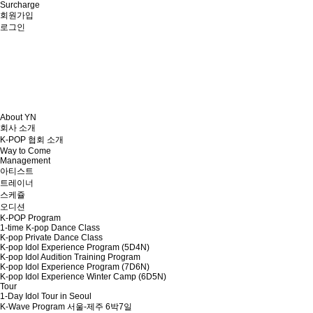
Surcharge
회원가입
로그인
About YN
회사 소개
K-POP 협회 소개
Way to Come
Management
아티스트
트레이너
스케쥴
오디션
K-POP Program
1-time K-pop Dance Class
K-pop Private Dance Class
K-pop Idol Experience Program (5D4N)
K-pop Idol Audition Training Program
K-pop Idol Experience Program (7D6N)
K-pop Idol Experience Winter Camp (6D5N)
Tour
1-Day Idol Tour in Seoul
K-Wave Program 서울-제주 6박7일