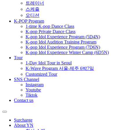
트레이너
스케쥴
오디션
K-POP Program
1-time K-pop Dance Class
K-pop Private Dance Class
K-pop Idol Experience Program (5D4N)
K-pop Idol Audition Training Program
K-pop Idol Experience Program (7D6N)
K-pop Idol Experience Winter Camp (6D5N)
Tour
1-Day Idol Tour in Seoul
K-Wave Program 서울-제주 6박7일
Customized Tour
SNS Channel
Instagram
Youtube
Tiktok
Contact us
Surcharge
About YN