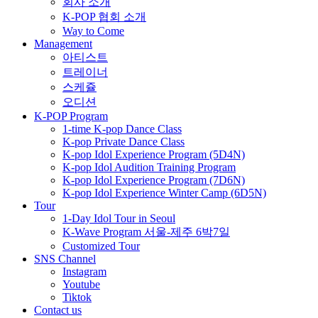
회사 소개
K-POP 협회 소개
Way to Come
Management
아티스트
트레이너
스케쥴
오디션
K-POP Program
1-time K-pop Dance Class
K-pop Private Dance Class
K-pop Idol Experience Program (5D4N)
K-pop Idol Audition Training Program
K-pop Idol Experience Program (7D6N)
K-pop Idol Experience Winter Camp (6D5N)
Tour
1-Day Idol Tour in Seoul
K-Wave Program 서울-제주 6박7일
Customized Tour
SNS Channel
Instagram
Youtube
Tiktok
Contact us