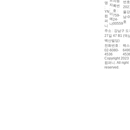
표
자등
번호 
명
자
록번
202
:
:
호 :
YN
울강
이
759-
컴
남-0
예
24-
퍼
호
00559
나
니
주소 : 강남구 
27길 47 B1 (
백산빌딩)
전화번호 :
팩스 
02-6080-
649
4536
453
Copyright 2023
컴퍼니. All right
reserved.