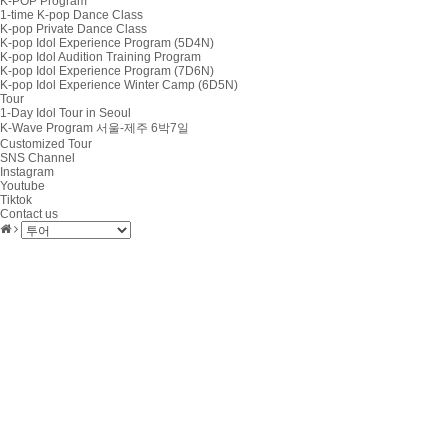
K-POP Program
1-time K-pop Dance Class
K-pop Private Dance Class
K-pop Idol Experience Program (5D4N)
K-pop Idol Audition Training Program
K-pop Idol Experience Program (7D6N)
K-pop Idol Experience Winter Camp (6D5N)
Tour
1-Day Idol Tour in Seoul
K-Wave Program 서울-제주 6박7일
Customized Tour
SNS Channel
Instagram
Youtube
Tiktok
Contact us