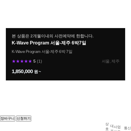
Other Program
본 상품은 2개월이내의 사전예약에 한합니다.
K-Wave Program 서울-제주 6박7일
K-Wave Program 서울-제주 6박 7일
★★★★★
5
(1)
서울, 제주
1,850,000
원 ~
장바구니
신청하기
상
대
사업
통신
호