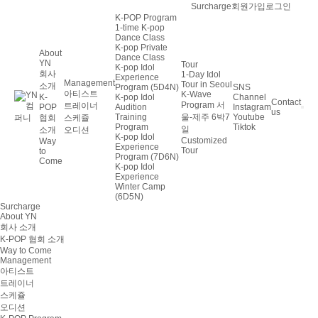
회원가입
로그인
Surcharge
K-POP Program
1-time K-pop
Dance Class
K-pop Private
About
Dance Class
YN
Tour
K-pop Idol
회사
1-Day Idol
Experience
Management
Tour in Seoul
소개
Program (5D4N)
SNS
아티스트
K-Wave
K-
K-pop Idol
Channel
Contact
Program 서
트레이너
POP
Audition
Instagram
us
울-제주 6박7
Training
Youtube
협회
스케쥴
Program
Tiktok
일
소개
오디션
K-pop Idol
Customized
Way
Experience
Tour
to
Program (7D6N)
Come
K-pop Idol
Experience
Winter Camp
(6D5N)
Surcharge
About YN
회사 소개
K-POP 협회 소개
Way to Come
Management
아티스트
트레이너
스케쥴
오디션