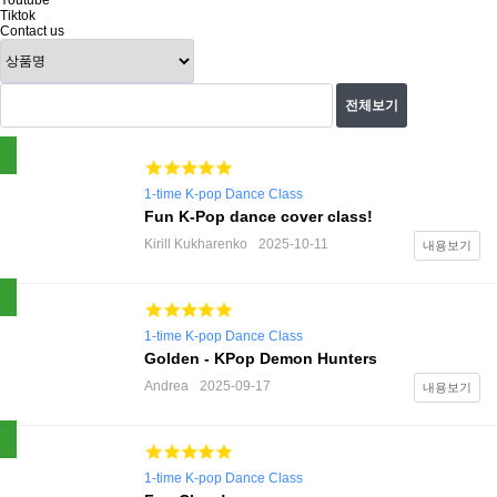
Youtube
Tiktok
Contact us
전체보기
1-time K-pop Dance Class
Fun K-Pop dance cover class!
Kirill Kukharenko
2025-10-11
내용보기
1-time K-pop Dance Class
Golden - KPop Demon Hunters
Andrea
2025-09-17
내용보기
1-time K-pop Dance Class