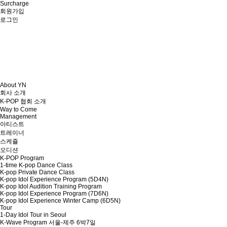
Surcharge
회원가입
로그인
About YN
회사 소개
K-POP 협회 소개
Way to Come
Management
아티스트
트레이너
스케쥴
오디션
K-POP Program
1-time K-pop Dance Class
K-pop Private Dance Class
K-pop Idol Experience Program (5D4N)
K-pop Idol Audition Training Program
K-pop Idol Experience Program (7D6N)
K-pop Idol Experience Winter Camp (6D5N)
Tour
1-Day Idol Tour in Seoul
K-Wave Program 서울-제주 6박7일