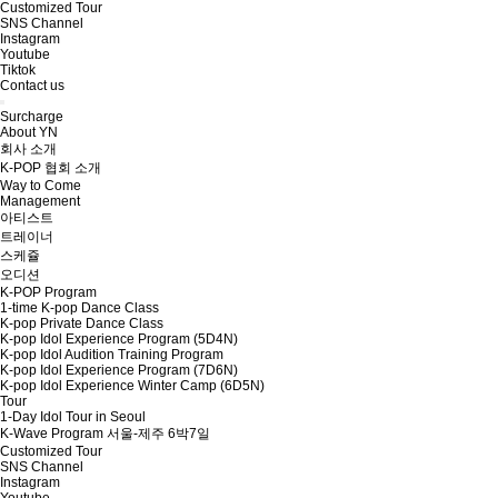
Customized Tour
SNS Channel
Instagram
Youtube
Tiktok
Contact us
Surcharge
About YN
회사 소개
K-POP 협회 소개
Way to Come
Management
아티스트
트레이너
스케쥴
오디션
K-POP Program
1-time K-pop Dance Class
K-pop Private Dance Class
K-pop Idol Experience Program (5D4N)
K-pop Idol Audition Training Program
K-pop Idol Experience Program (7D6N)
K-pop Idol Experience Winter Camp (6D5N)
Tour
1-Day Idol Tour in Seoul
K-Wave Program 서울-제주 6박7일
Customized Tour
SNS Channel
Instagram