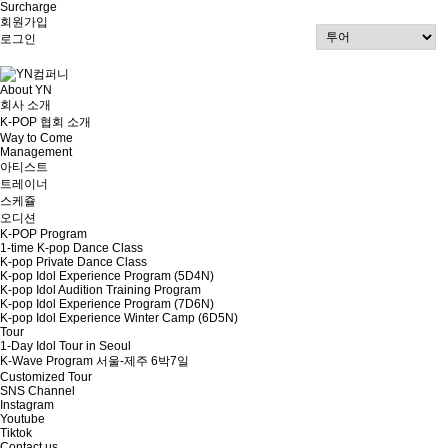
Surcharge
회원가입
로그인
About YN
회사 소개
K-POP 협회 소개
Way to Come
Management
아티스트
트레이너
스케쥴
오디션
K-POP Program
1-time K-pop Dance Class
K-pop Private Dance Class
K-pop Idol Experience Program (5D4N)
K-pop Idol Audition Training Program
K-pop Idol Experience Program (7D6N)
K-pop Idol Experience Winter Camp (6D5N)
Tour
1-Day Idol Tour in Seoul
K-Wave Program 서울-제주 6박7일
Customized Tour
SNS Channel
Instagram
Youtube
Tiktok
Contact us