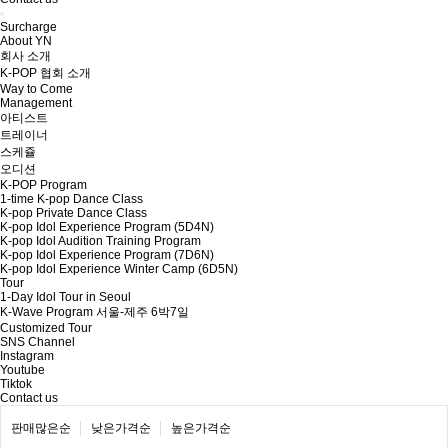
Surcharge
About YN
회사 소개
K-POP 협회 소개
Way to Come
Management
아티스트
트레이너
스케쥴
오디션
K-POP Program
1-time K-pop Dance Class
K-pop Private Dance Class
K-pop Idol Experience Program (5D4N)
K-pop Idol Audition Training Program
K-pop Idol Experience Program (7D6N)
K-pop Idol Experience Winter Camp (6D5N)
Tour
1-Day Idol Tour in Seoul
K-Wave Program 서울-제주 6박7일
Customized Tour
SNS Channel
Instagram
Youtube
Tiktok
Contact us
판매많은순
낮은가격순
높은가격순